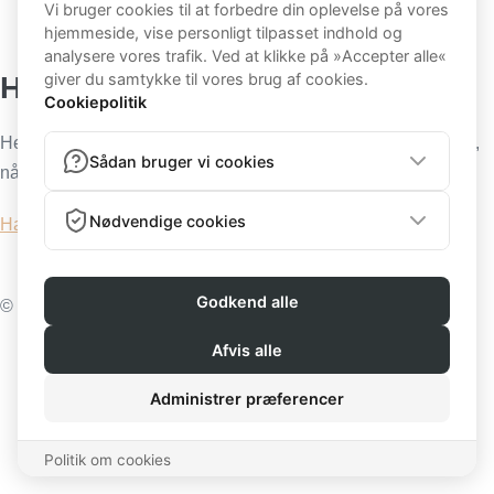
kontakt@sandrarosendahl.dk
Cvr. DK 35598030
Handelsbetingelser:
Her kan du læse mere om, hvilke betingelser du køber ind på,
når du handler via min hjemmeside:
Handelsbetingelser
© 2026 All rights reserved | Sandra Rosendahl