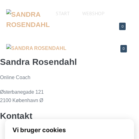
Spring
til
START
WEBSHOP
indhold
INDKØBS
ITEMS
0
IN
CART
INDKØB
ITEMS
0
Me
IN
Sandra Rosendahl
To
CART
Online Coach
Østerbanegade 121
2100 København Ø
Kontakt
Tlf. 26113817