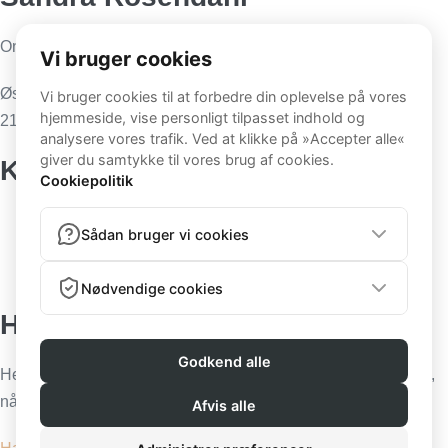
Online Coach
Østerbanegade 121
2100 København Ø
Kontakt
Tlf. 26113817
kontakt@sandrarosendahl.dk
Cvr. DK 35598030
Handelsbetingelser:
Her kan du læse mere om, hvilke betingelser du køber ind på,
når du handler via min hjemmeside: